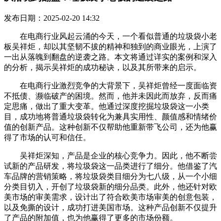
发布日期：2025-02-20 14:32
在电商行业风起云涌的今天，一个看似普通的垃圾袋小老
板吴祥炬，却以其坚韧不拔的精神和独到的商业眼光，上演了
一出从落魄到翻盘的逆袭之路。本文将通过详实的案例和深入
的分析，揭示吴祥炬的成功秘诀，以及其所带来的启示。
在电商行业激烈竞争的大背景下，吴祥炬曾经一度面临资
不抵债、濒临破产的困境。然而，他并未因此而放弃，反而痛
定思痛，做出了重大变革。他通过深度挖掘垃圾袋这一小类
目，成功地将普通垃圾袋转化为兼具实用性、颜值感和情绪价
值的创新产品。这种创新不仅帮助他重新带飞公司，还为他赢
得了市场的认可和信任。
吴祥炬深知，产品是企业的核心竞争力。因此，他不断尝
试新的产品研发，将垃圾袋这一品类进行了细分。他借鉴了汽
车品牌的营销策略，将垃圾袋类目细分为七八级，从一个小细
分类目切入，开创了垃圾袋新的细分品类。此外，他还针对欧
美市场的审美需求，设计出了符合欧美市场审美的创意包装，
以及免撕的设计，成功打进美国市场。这种产品创新不仅提升
了产品的附加值，也为他赢得了更多的市场份额。