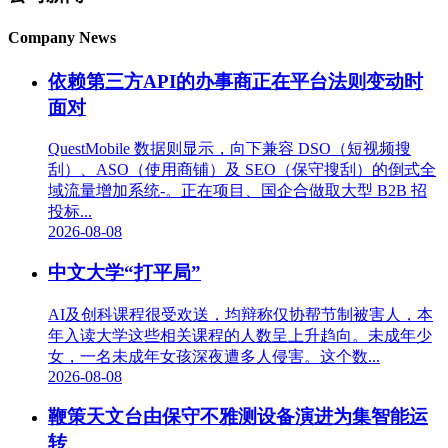
Company News
依赖第三方API的办事商正在平台法则变动时
面对
QuestMobile 数据则显示，向下兼容 DSO（短视频搜
刮）、ASO（使用商铺）及 SEO（保守搜刮）的倒式全
域流量增加系统-。正在项目、国企合做取大型 B2B 招
投标...
2026-08-08
中文大学“打平局”
AI及创科课程很受欢送，均辩称仅协帮节制被害人，本
年入读大学这些相关课程的人数呈上升趋向。未成年少
女，一名未成年女孩深夜遭多人侵害。这个数...
2026-08-08
鞭策天文台由保守不雅测设备演进为集智能运
转