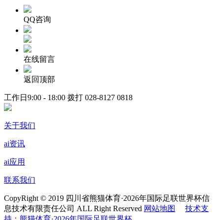
QQ咨询
在线留言
返回顶部
工作日9:00 - 18:00 拨打
028-8127 0818
关于我们
ai资讯
ai应用
联系我们
CopyRight © 2019 四川省熊猫体育·2026年国际足联世界杯信
息技术有限责任公司 ALL Right Reserved
网站地图
技术支
持：熊猫体育·2026年国际足联世界杯