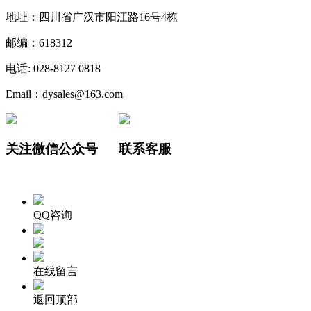
地址：四川省广汉市阳江路16号4栋
邮编：618312
电话: 028-8127 0818
Email：dysales@163.com
关注微信公众号
联系客服
QQ咨询
在线留言
返回顶部