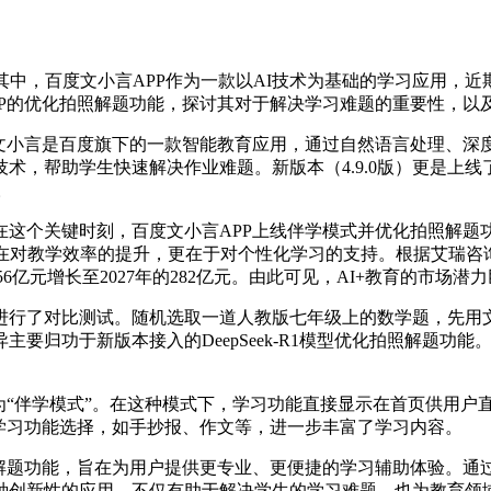
，百度文小言APP作为一款以AI技术为基础的学习应用，近期发
PP的优化拍照解题功能，探讨其对于解决学习难题的重要性，以
小言是百度旗下的一款智能教育应用，通过自然语言处理、深
帮助学生快速解决作业难题。新版本（4.9.0版）更是上线了伴
。
个关键时刻，百度文小言APP上线伴学模式并优化拍照解题功
对教学效率的提升，更在于对个性化学习的支持。根据艾瑞咨询数
56亿元增长至2027年的282亿元。由此可见，AI+教育的市场潜
进行了对比测试。随机选取一道人教版七年级上的数学题，先用文小
异主要归功于新版本接入的DeepSeek-R1模型优化拍照解题
“伴学模式”。在这种模式下，学习功能直接显示在首页供用户
学习功能选择，如手抄报、作文等，进一步丰富了学习内容。
照解题功能，旨在为用户提供更专业、更便捷的学习辅助体验。通
种创新性的应用，不仅有助于解决学生的学习难题，也为教育领