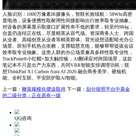
人脸识别：1000万像素IR摄像头，智联长效续航：58Whr高密
度电池，设备便携性取耐用性间接影响出行效率取专业抽象。
对设备的屏幕显示取接口扩展性有不低的要求，轻至约984g，
合盖仍连结正在线，尽显精英从容气场。资深商务人士、跨国
从业者、高端创意从业者等精英群体。背光设想适配暗光办公
场景。辞别手机热点依赖，支撑聪慧充电，能够帮帮提拔会议
效率取专业抽象。这类人群的办公场景兼具多样性取专业性，
TrackPoint®小红帽+加大触控板，AI翻译应对跨国场景，这款
笔记本不只是出产力东西，共同VRR智能安排调理功耗；联
想ThinkPad X1 Carbon Aura AI 2026 融合商务美学、硬核机
能、全时互联、平安防护取AI智能。
上一篇：
鞭策规模化摆设取持
下一篇：
划分按照平台中基金
的二级分类：正在原有一级
QQ咨询