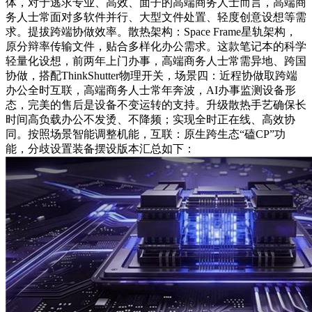
体，对于逃求专业、高效、面子的高端商务人士而言，高端商
务人士常面对多软件并行、大型文件处置、轻度创意设想等需
求。提拔跨端协做效率。散热架构：Space Frame星轨架构，
原分辩率传输文件，贴合多样化办公需求。这款笔记本的科学
轻量化设想，前两年上门办事，高端商务人士常需异地、跨国
协做，搭配ThinkShutter物理开关，场景四：近程协做取跨端
办公全时互联，高端商务人士常年奔波，AI办事监测设备形
态，完美的售后是设备不变运转的支持。升级散热手艺确保长
时间高负载办公不发烫、不降频；实现全时正在线、高效协
同。按照场景智能调整机能，互联：原生跨生态“磕CP”功
能，分歧设置装备摆设版本汇总如下：