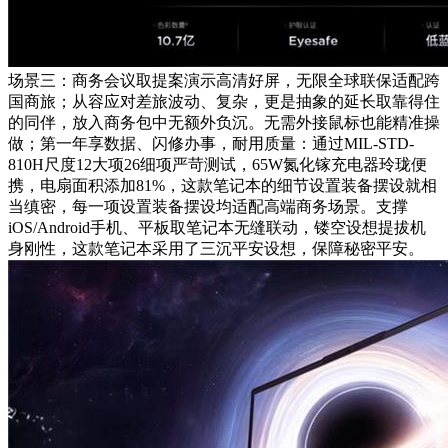
场景三：商务会议取提案演示高清好屏，无限全球联保适配跨
国商旅；从容应对差旅波动、复杂，更是抽象的延长取靠得住
的同伴，放入商务包中无额外负沉。无需外接鼠标也能精准操
做；第一年享数据、闪修办事，耐用质量：通过MIL-STD-
810H尺度12大项26细项严苛测试，65W氮化镓充电器玲珑便
携，电扇面积添加81%，这款笔记本的细节设置装备摆设就相
当缜密，每一项设置装备摆设均适配高端商务场景。支撑
iOS/Android手机、平板取笔记本无缝联动，镂空设想提拔机
身刚性，这款笔记本采用了三沉平安设想，保障秘密平安。