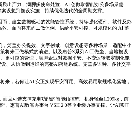
质出产力，满脚多使命处置、AI 创做取智能办公多场景需
掘、方案设想到摆设实施、持续优化迭代的全周期支撑。
而，建立数据驱动的效能管控系统，持续强化硬件、软件及办
效、面向将来的工做体例。供给平安可控、可规模化的 AI 落
体机，笼盖办公提效、文字创做、创意设想等多种场景，适配中小
鞭策将来工做模式的演进。以及惠普Z系列AI工做坐、当地摆设
的AI摆设、更可控的管理，满脚企业对数据平安、不变运转取定制化能
端到摆设、从协做到运维的完整AI落地系统。笼盖多语种、多社交平
商务本，将来，若何让AI 实正实现平安可用、高效易用取规模化落地，
力，而且可选支撑充电功能的智能触控笔，机身轻至1.299kg，前
、惠普AI数智办事台 VSH 2.0等企业级办事支撑。让AI实正