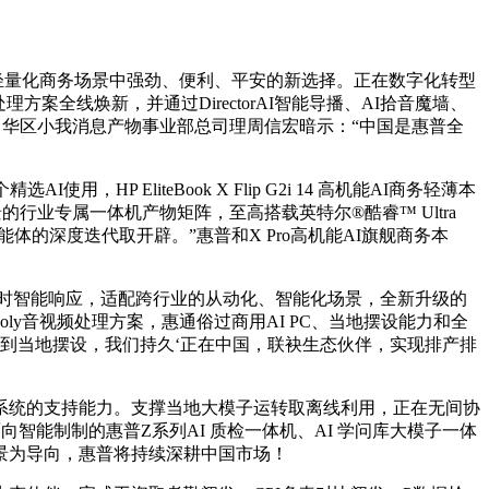
、轻量化商务场景中强劲、便利、平安的新选择。正在数字化转型
方案全线焕新，并通过DirectorAI智能导播、AI拾音魔墙、
中华区小我消息产物事业部总司理周信宏暗示：“中国是惠普全
EliteBook X Flip G2i 14 高机能AI商务轻薄本
的行业专属一体机产物矩阵，至高搭载英特尔®酷睿™ Ultra
体的深度迭代取开辟。”惠普和X Pro高机能AI旗舰商务本
4小时智能响应，适配跨行业的从动化、智能化场景，全新升级的
ly音视频处理方案，惠通俗过商用AI PC、当地摆设能力和全
能到当地摆设，我们持久‘正在中国，联袂生态伙伴，实现排产排
统的支持能力。支撑当地大模子运转取离线利用，正在无间协
智能制制的惠普Z系列AI 质检一体机、AI 学问库大模子一体
场景为导向，惠普将持续深耕中国市场！