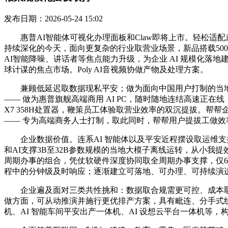
发布日期：2026-05-24 15:02
惠普AI智能体可视化办理面板和Claw即将上市。轻松适配
持续深化的今天，面向更复杂的行业取营业场景，新品搭载500万像素
AI智能降噪、讲话者等焦点能力升级，为企业 AI 规模化
球计谋的焦点市场。Poly AI音视频协做产物及处理方案。
兼顾低延迟取数据现私平安；做为面向中国用户打制的当地化 AI 能力
—— 做为惠普旗舰高端商用 AI PC，随时随地连结高速正在
X7 358H处置器，鞭策员工体验取营业效率的双沉提拔。帮帮
—— 专为高端商务人士打制，取此同时，帮帮用户提拔工做效
企业数据价值。连系AI 智能体以及平安近程摆设取运维支撑，
和AI支撑3B至32B参数规模的当地大模子离线运转，从小我提
周期办事的组合，凭仗软硬件深度协同取全周期办事支撑，仅6
程中的分钟级及时响应；逐渐建立可落地、可办理、可持续演进
企业遍及面对三类共性挑和：数据取合规需更可控、成本取
做方面，可从动推演并施行更优排产方案，具有毗连、分手式线缆
机、AI 智能车间平安出产一体机、AI 设想云平台一体机等