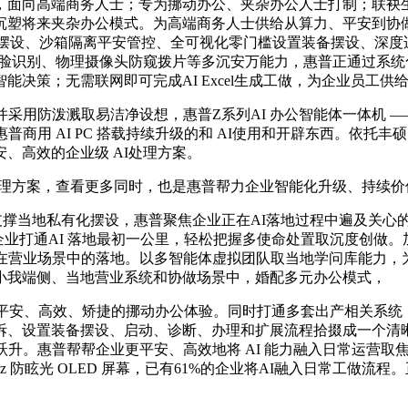
向高端商务人士；专为挪动办公、夹杂办公人士打制；联袂生态
塑将来夹杂办公模式。为高端商务人士供给从算力、平安到协做全
仗一键极简摆设、沙箱隔离平安管控、全可视化零门槛设置装备摆设、
脸识别、物理摄像头防窥拨片等多沉安万能力，惠普正通过系统化的能
决策；无需联网即可完成AI Excel生成工做，为企业员工供
能力，并采用防泼溅取易洁净设想，惠普Z系列AI 办公智能体一体机
 AI PC 搭载持续升级的和 AI使用和开辟东西。依托丰硕的行业
、高效的企业级 AI处理方案。
方案，查看更多同时，也是惠普帮力企业智能化升级、持续价值的
撑当地私有化摆设，惠普聚焦企业正在AI落地过程中遍及关心的
aw封拆，帮帮企业打通AI 落地最初一公里，轻松把握多使命处置取沉
在营业场景中的落地。以多智能体虚拟团队取当地学问库能力，为
小我端侧、当地营业系统和协做场景中，婚配多元办公模式，
平安、高效、矫捷的挪动办公体验。同时打通多套出产相关系统，
拆、设置装备摆设、启动、诊断、办理和扩展流程拾掇成一个清
升。惠普帮帮企业更平安、高效地将 AI 能力融入日常运营取焦
0Hz 防眩光 OLED 屏幕，已有61%的企业将AI融入日常工