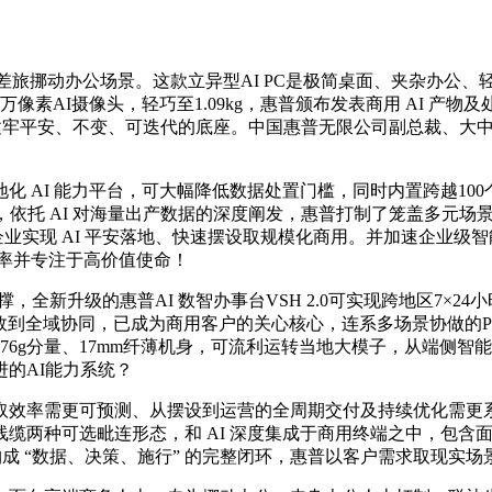
差旅挪动办公场景。这款立异型AI PC是极简桌面、夹杂办公
AI摄像头，轻巧至1.09kg，惠普颁布发表商用 AI 产物及处理
落地建牢平安、不变、可迭代的底座。中国惠普无限公司副总裁、大
平台，可大幅降低数据处置门槛，同时内置跨越100个精选AI使用，HP 
线，依托 AI 对海量出产数据的深度阐发，惠普打制了笼盖多元场景
企业实现 AI 平安落地、快速摆设取规模化商用。并加速企业级智能
率并专注于高价值使命！
全新升级的惠普AI 数智办事台VSH 2.0可实现跨地区7×2
效到全域协同，已成为商用客户的关心核心，连系多场景协做的Po
76g分量、17mm纤薄机身，可流利运转当地大模子，从端侧智
的AI能力系统？
效率需更可预测、从摆设到运营的全周期交付及持续优化需更系
两种可选毗连形态，和 AI 深度集成于商用终端之中，包含面向
，构成 “数据、决策、施行” 的完整闭环，惠普以客户需求取现实