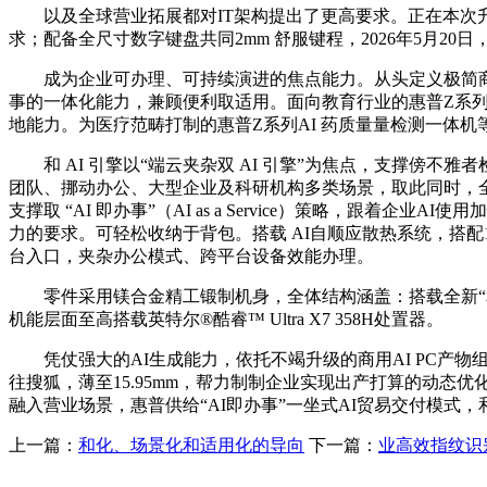
以及全球营业拓展都对IT架构提出了更高要求。正在本次升级
求；配备全尺寸数字键盘共同2mm 舒服键程，2026年5月
成为企业可办理、可持续演进的焦点能力。从头定义极简商
事的一体化能力，兼顾便利取适用。面向教育行业的惠普Z系列A
地能力。为医疗范畴打制的惠普Z系列AI 药质量量检测一体机
和 AI 引擎以“端云夹杂双 AI 引擎”为焦点，支撑傍
团队、挪动办公、大型企业及科研机构多类场景，取此同时，全新
支撑取 “AI 即办事”（AI as a Service）策略，
力的要求。可轻松收纳于背包。搭载 AI自顺应散热系统，搭配1
台入口，夹杂办公模式、跨平台设备效能办理。
零件采用镁合金精工锻制机身，全体结构涵盖：搭载全新“和AI 智能
机能层面至高搭载英特尔®酷睿™ Ultra X7 358H处置器。
凭仗强大的AI生成能力，依托不竭升级的商用AI PC产物组合取全
往搜狐，薄至15.95mm，帮力制制企业实现出产打算的动态优化
融入营业场景，惠普供给“AI即办事”一坐式AI贸易交付模式，和
上一篇：
和化、场景化和适用化的导向
下一篇：
业高效指纹识