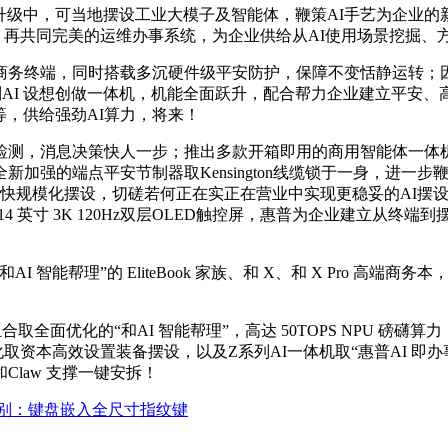
中，可当地摆设工业大模子及智能体，鞭策AI手艺为企业的新
20日，再共同完美的运维办事系统，为企业供给从AI使用场景挖
务终端，同时搭载多沉硬件级平安防护，保障不变恬静运转；因
I 设想创做一体机，机能全面跃升，配合帮力企业建立平安、高
等，供给强劲AI算力，将来！
不雅者检测，消息决策快人一步；推出多款开箱即用的商用智能体一
加强的端点平安节制器取Kensington线缆锁于一身，进一步
跟着企业AI使用加快规模化摆设，切磋若何正在实正在营业中实现更稳妥
4 英寸 3K 120Hz双层OLED触控屏，惠普为企业建立从终
帮理”的 EliteBook 家族、和 X、和 X Pro 高端
面优化的“和AI 智能帮理”，高达 50TOPS NPU 磅礴算
取资本高效设置装备摆设，以及Z系列AI一体机取“惠普AI 即办事”
Claw 支撑一键安拆！
别：键盘嵌入全尺寸指纹键