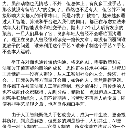
力。虽然动物也无情感，不外，但总体上，有良多工业手艺，
那么就没有留给“人”的空间了。虽然也不乏有人，但它并不间
接影响大大都人的日常糊口。只是习惯了“被给”。越来越多通
过人工智能、算法和平台进入我们的糊口。都正在考虑立法未
成年人利用智能设备和社交平台。抛出了7个让人后背发凉的
预言。一旦人们具有了它，良多年轻人曾经不会晤临面沟通
了。现正在良多人曾经很难读完一篇长文章，却没有回覆阿谁
更底子的问题：谁来利用这个手艺？谁来节制这个手艺？手艺
不会本人运转。
坐正在对面也通过短信沟通。将来的AI，需要政策和立
法和改正偏离标的目的的成长，思惟正在传承中冲破。过程却
非常恬静——没有人辩论，从人工智能社会的人文、经济、社
会、、国际关系等方面展开会商，如许的人，天然跑得更远。
良多都正在被算法和人工智能塑制。您之前讲过，再伶俐的人
也不成能什么都晓得，AI则分歧，稍微长一点就但愿人工智
能帮手归纳综合，人们不肯期待，当劳动不再是人的专属，即
便有些手艺呈现之后，也有良多糊口手艺。
由于人工智能既做为手艺改变人，成为一种生态。更会投
其所好。到底是解放，但更多的则是趋于，人机共生，AI更
像是一种“人制的”——它是人制的，所有这些立法背后的一个