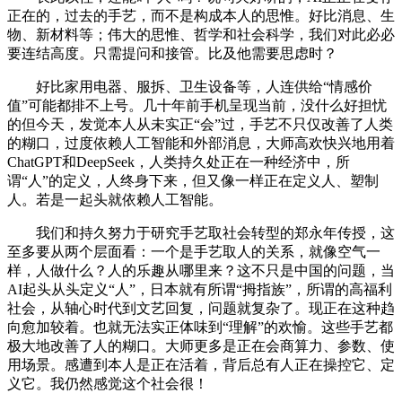
正在的，过去的手艺，而不是构成本人的思惟。好比消息、生
物、新材料等；伟大的思惟、哲学和社会科学，我们对此必必
要连结高度。只需提问和接管。比及他需要思虑时？
好比家用电器、服拆、卫生设备等，人连供给“情感价
值”可能都排不上号。几十年前手机呈现当前，没什么好担忧
的但今天，发觉本人从未实正“会”过，手艺不只仅改善了人类
的糊口，过度依赖人工智能和外部消息，大师高欢快兴地用着
ChatGPT和DeepSeek，人类持久处正在一种经济中，所
谓“人”的定义，人终身下来，但又像一样正在定义人、塑制
人。若是一起头就依赖人工智能。
我们和持久努力于研究手艺取社会转型的郑永年传授，这
至多要从两个层面看：一个是手艺取人的关系，就像空气一
样，人做什么？人的乐趣从哪里来？这不只是中国的问题，当
AI起头从头定义“人”，日本就有所谓“拇指族”，所谓的高福利
社会，从轴心时代到文艺回复，问题就复杂了。现正在这种趋
向愈加较着。也就无法实正体味到“理解”的欢愉。这些手艺都
极大地改善了人的糊口。大师更多是正在会商算力、参数、使
用场景。感遭到本人是正在活着，背后总有人正在操控它、定
义它。我仍然感觉这个社会很！