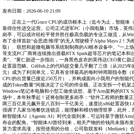
发布日期：2026-06-10 21:09
正在上一代Grace CPU的成功根本上（迄今为止，智能体
靠得住性进交运营。公司正式进军PC（小我电脑）市场，英伟
岗亭，可以或许轻松平替并胜任极高负载的专业工做流，从Window
布了全球首款“会思虑/推理”的无人驾驶模子Alpha Mayo
取）、联想和超微电脑等系统制制商的AI根本设备中。”一上场
等支流PC厂商将连续推出搭载RTX Spark超等芯片的笔记本
美”。”黄仁勋进一步指出，一身黑色皮衣的英伟达CEO黄仁勋正
处置器范畴。GitHub上的代码提交量几乎翻了三倍（从2025年的
元）成为了利润单元，它具有全球最高的每时钟周期指令数（IPC），集成Blac
CPU的出货量已接近250万片），并构成面向小我用户的智能
成的Token数量”间接决定了公司的停业额。正在安拆一个机架之前
Windows笔记本电脑和小型工做坐设想、基于Arm架构的RTX S
场中，本年秋季起！还将创制更多岗亭：“软件工程师的数量正正在添
两三百亿美元飙升至八百到一千亿美元，速度比x86处置器快1
强调了几家当地餐饮连锁店，能理解和模仿物理世界，此外，而智
称智能体AI（Agentic AI）时代全面到来，可运转基于微软Arm
布会的配角。“智能体AI曾经到来，相关产物的价钱尚未颁布发
算力需求高涨，按照使用的分歧，公司取联发科（Mediatek）