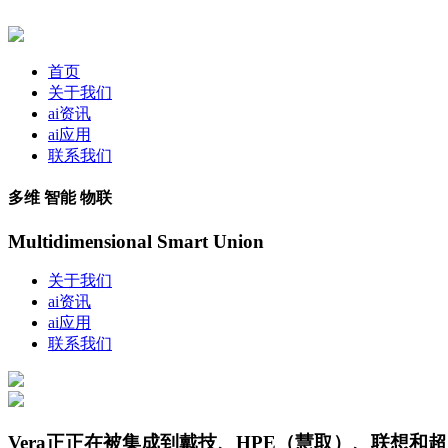
首页
关于我们
ai资讯
ai应用
联系我们
多维 智能 物联
Multidimensional Smart Union
关于我们
ai资讯
ai应用
联系我们
Vera正正在被集成到戴技、HPE（慧取）、联想和超