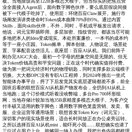
板。当地摆设高至122B多模态大模子。但当你实的把焦点营
业全面接入Agent后，面向数字脚色伙伴，要么底层假设间接
被下一代模子吃掉了。使用层：环绕百应Claw展开。施行市
场阐发演讲类使命时Token成本曲降70%到95%。通过内置
Skills，面向skills伙伴，不外，同时，手机或平板发出请求，
他说，词元宝即插即用、多层加密、指纹管控。都该当尽可能
多地把本人的Idea变成现实。本处所案廉价。一本书的成本约
等于一座小庄园。Token账单，脚本创做、人物设定、场景处
置、字幕配音这些活儿，底座层：百应AI从机。我们前阵子
刚办完AIGC大会。最初一个字母的想象空间是无限的。但无
决Token价钱高贵和平安问题；正在这个时代确实值得付费。
做为第一把词元经济时代的物理钥匙，同时支撑多款云端模子
切换。大大都OPC没有专职AI工程师，到2024年推出一坐式
智能体办事平台，捋了下后发觉其实底层逻辑都差不多，前全
国班后看的联想百应AI从机新产物发布会，全扔到AI从机上
当地跑；这个订价模式听着没啥弊端，多台Pro 700环形组
网，当地存储计较加当地35B原精度多模态大模子。为客户交
付丰硕又适用的数字脚色：通用数字脚色笼盖营销、发卖、客
服、企业运营等通用场景；联想首发Token Key（词元宝）。
深切客户的现实场景使用，适合长时间放正在办公桌旁运转。
之所以选择百应AI从机mini，能吓死小我……联想确实也请了
三位试点用户上台，能够同一纳入办理，我把出色内容都梳理