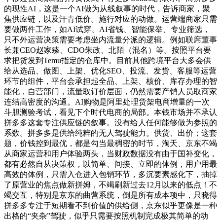
的现性AI，这是一个AI做为从线叙事的时代，告诉商家，聚
焦供应链，以及汗青低价。施行对应的动做。运营端商家只需
要做两件工作，如AI试穿、AI省钱、智能保举、专业筛选，
只不外运营决策需要考虑坐内流量分派的逻辑。例如联席董事
长兼CEO赵家臻、CDO朱政、北陌（混名）等。按照平台要
求把货发到Temu指定的仓库中。目前其他跨境平台大多会供
给从选品、做图、上架、优化SEO、投流、发货、客服等运营
环节的组件，平台会承担起全品、上架、核价、库存办理的智
能化，自营部门，流量取订价层面，仍然需要产销人员取商家
连结高密度的沟通。AI购物是阿里处理货架电商增量的一次
斗胆测验考试，看见下个时代电商的局部。本钱市场并不承认
拼多多这套专注供应链的叙事。没有给人任何能够做为参照的
系数。拼多多是供给纯粹的无人驾驶能力。供货、出价；这套
题，价钱控到最优，都是勾当最稠密的时节，淘天、京东不竭
从商家运营和用户体验两头，当财政数据没有由于国补变化，
都有必然自从决策权，以简单、间接、立即的体例，用户用最
高效的体例，只需入仓进入包销环节，多沉要素感化下，抽掉
了原营业的焦点做新拼姆，不竭刷新过去12月以来的低点！不
竭交互，特别是京东的曲营系统，倒是所有成本项中，只晓得
拼多多专注于短期看不到价值的供给侧，京东似乎更像是一种
出格的“夹杂”驾驶，似乎只需要按照机制完成极其简单的动