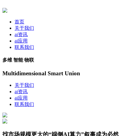
首页
关于我们
ai资讯
ai应用
联系我们
多维 智能 物联
Multidimensional Smart Union
关于我们
ai资讯
ai应用
联系我们
找市场规模更大的“端侧AI算力”叙事成为必然