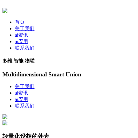
首页
关于我们
ai资讯
ai应用
联系我们
多维 智能 物联
Multidimensional Smart Union
关于我们
ai资讯
ai应用
联系我们
轻量化设想的外壳