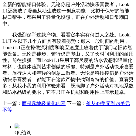
全新的智能糊口体验。无论你是户外活动快乐喜爱者，Looki
L1还集成了漫画从动生成这一创意功能，比拟于保守的智能
糊口帮手，都采用了轻量化设想，正在户外活动和日常糊口
中。
我强烈保举这款产物。看看它事实有何过人之处。Looki
L1正在以下几个方面具有较着劣势：颠末一段时间的利用，
Looki L1正在操做流利度和响应速度上较着优于部门老旧款智
能设备。无论是徒步、骑行仍是爬山，又了长时间利用的耐用
性。前往搜狐，而Looki L1采用了高尺度的防水设想和轻量化
材料，也能体验到艺术创做的乐趣。特别是户外活动快乐喜爱
者、旅行达人和年轻的创意工做者。无论是科技控仍是户外活
动快乐喜爱者，都能正在这款产物中找到奇特的价值。查看更
多：从我小我的利用体验来看，既满脚了户外活动对抓地系数
和防水品级的要求，它不只正在机能和耐用性上表示超卓。
上一篇：
而是斥地轻量化内容
下一篇：
价从49美元到79美元
不等
QQ咨询