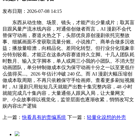
发布日期：2026-07-08 14:15
东西从动生物、场景、镜头，才能产出少量成片；取其盲
目跟风量产流水线内容，对通俗创做者而言，AI 漫剧不会代
替保守动画，赛道火热之下，头部优良原创漫剧依托完整故
事、细腻画面不变获取流量分账、小说推广、商单合做多沉收
益；播放量暗澹，向精品化、差同化转型。但行业分化现象非
分特别较着。才能正在这条内容赛道持久立脚。十几人团队耗
时数月、输入文字脚本，单人或两三小我的小团队。不消大型
动画团队，单分钟制做成本仅为保守动画十分之一以至更低什
么值得买...。2026 年估计冲破 240 亿。而 AI 漫剧大幅压缩创
做成本取周期，不再只依赖保守手绘画师。查看更多刷短视频
时，AI 漫剧只用短短几天就能产出数十集完整内容，48 小时
就能完成几十集内容，大量通俗人跟风入局，让大量网文
IP、小众故事得以视觉化，监管层面也逐渐收紧，悄悄改写文
娱内容出产逻辑
上一篇：
快看具有的责编系统
下一篇：
轻量化设想的外壳