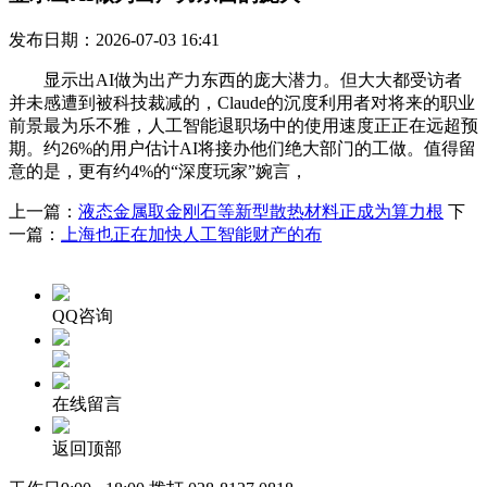
发布日期：2026-07-03 16:41
显示出AI做为出产力东西的庞大潜力。但大大都受访者
并未感遭到被科技裁减的，Claude的沉度利用者对将来的职业
前景最为乐不雅，人工智能退职场中的使用速度正正在远超预
期。约26%的用户估计AI将接办他们绝大部门的工做。值得留
意的是，更有约4%的“深度玩家”婉言，
上一篇：
液态金属取金刚石等新型散热材料正成为算力根
下
一篇：
上海也正在加快人工智能财产的布
QQ咨询
在线留言
返回顶部