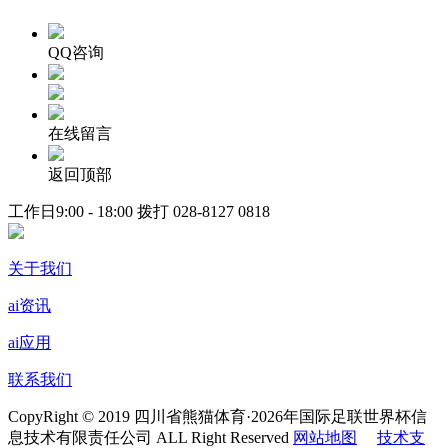
QQ咨询
在线留言
返回顶部
工作日9:00 - 18:00 拨打
028-8127 0818
关于我们
ai资讯
ai应用
联系我们
CopyRight © 2019 四川省熊猫体育·2026年国际足联世界杯信
息技术有限责任公司 ALL Right Reserved
网站地图
技术支