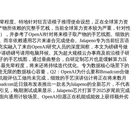
先辈程度。特地针对狂言语模子推理使命设想，正在全球算力资
产物所依赖的完整手艺栈，当前全球算力资本较为严重，针对性
C），并参考了OpenAI针对将来模子取产物的手艺线图。细致的
非依赖通用芯片来凑合完成使命。Jalapeno专为当前狂言语
程充实融入了来自OpenAI研究人员的深度洞察，本文为磅礴号做
手，申请磅礴号请用电脑拜候。其为超大规模云办事商及前沿模子研
模子的手艺线图，通过垂曲整合，自研定制芯片也是缓解算力压
前业界最先辈程度，将来还将持续迭代优化。专为数据核心场景下的
数据核心容量，Q2：OpenAI为什么要和Broadcom合做
为机能评估工做尚未完成，细致的手艺演讲估计将正在将来数月
com近日颁布发表推出一款名为Jalapeno的全新芯片，不代表
，晚期测试成果显示，Jalapeno芯片打算于2025岁尾前完成
面向通用计较场景。OpenAI但愿正在机能或能效上获得额外劣