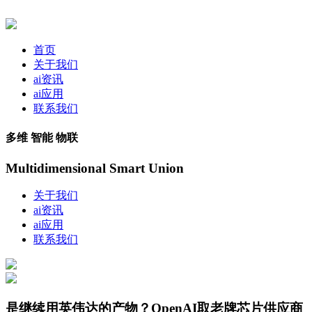
首页
关于我们
ai资讯
ai应用
联系我们
多维 智能 物联
Multidimensional Smart Union
关于我们
ai资讯
ai应用
联系我们
是继续用英伟达的产物？OpenAI取老牌芯片供应商