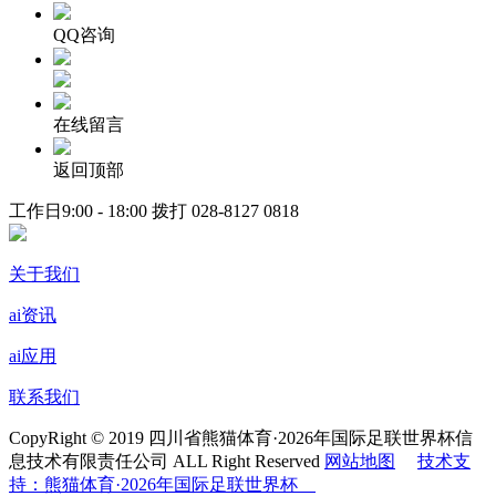
QQ咨询
在线留言
返回顶部
工作日9:00 - 18:00 拨打
028-8127 0818
关于我们
ai资讯
ai应用
联系我们
CopyRight © 2019 四川省熊猫体育·2026年国际足联世界杯信
息技术有限责任公司 ALL Right Reserved
网站地图
技术支
持：熊猫体育·2026年国际足联世界杯