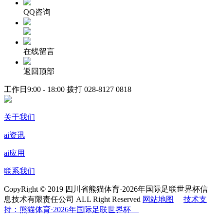
QQ咨询
在线留言
返回顶部
工作日9:00 - 18:00 拨打
028-8127 0818
关于我们
ai资讯
ai应用
联系我们
CopyRight © 2019 四川省熊猫体育·2026年国际足联世界杯信
息技术有限责任公司 ALL Right Reserved
网站地图
技术支
持：熊猫体育·2026年国际足联世界杯