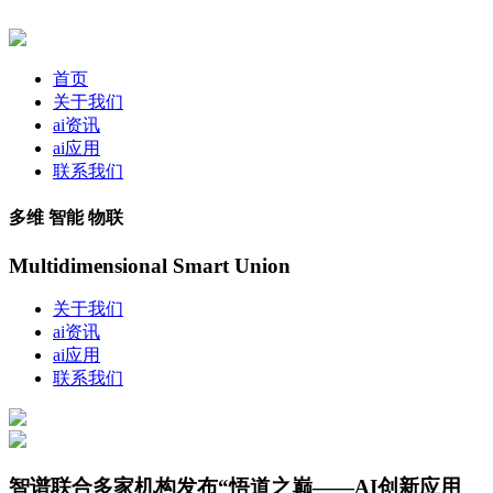
首页
关于我们
ai资讯
ai应用
联系我们
多维 智能 物联
Multidimensional Smart Union
关于我们
ai资讯
ai应用
联系我们
智谱联合多家机构发布“悟道之巅——AI创新应用