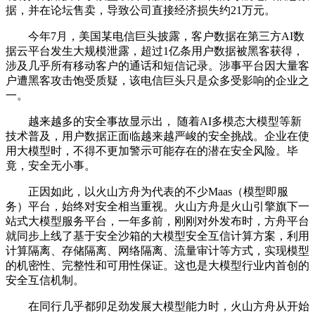
据，并在论坛售卖，导致公司直接经济损失约21万元。
今年7月，美国某电信巨头披露，客户数据在第三方AI数
据云平台发生大规模泄露，超过1亿条用户数据被黑客获得，
涉及几乎所有移动客户的通话和短信记录。涉事平台因大量客
户遭黑客攻击饱受质疑，该电信巨头只是众多受影响的企业之
一。
越来越多的安全事故显示出， 随着AI多模态大模型等新
技术普及，用户数据正面临越来越严峻的安全挑战。企业在使
用大模型时，不得不更加警示可能存在的潜在安全风险。毕
竟，安全无小事。
正因如此，以火山方舟为代表的不少Maas（模型即服
务）平台，始终对安全相当重视。火山方舟是火山引擎旗下一
站式大模型服务平台，一年多前，刚刚对外发布时，方舟平台
就同步上线了基于安全沙箱的大模型安全互信计算方案，利用
计算隔离、存储隔离、网络隔离、流量审计等方式，实现模型
的机密性、完整性和可用性保证。这也是大模型行业内首创的
安全互信机制。
在同行几乎都卯足劲发展大模型能力时，火山方舟从开始