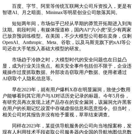
百度、字节、阿里等传统互联网大公司斥资投入，更是有
智谱AI、月之暗面、Minimax等明星创业公司散落其间。
短短两年间，市场似乎已经从早期的莽荒开拓期进入到淘
汰期。前段时间，有媒体报道称，国内AI“六小虎”至少有两家
已放弃预训练模型。在美国，不少大模型公司都在卖身，仅剩
OpenAI、Anthropic、Meta、谷歌，以及马斯克旗下的xAI等公
司还在大手笔投入基础大模型的研发。
市场趋于冷静之时，大模型时代的安全问题也在日益凸
显，成为行业关注焦点。相关安全事件包括但不限于，企业违
规操作过度抓取数据、外部攻击窃取用户数据、使用者通过
AI窃取个人隐私信息等。
早在2023年，就有用户爆料X存在明显漏洞，致使少数用
户能够看到其它用户与AI对话历史记录的标题。今年5月份，
有研究员再次发现上述产品存在的安全漏洞，该漏洞允许黑客
在用户的长期记忆设置中存储虚假信息和恶意指令。但当时，
相关公司对其报告并没有给予重视，草草结束调查。
同样在2023年，某提供导航服务的公司向当地报案称，发
现有人利用技术手段盗取公司服务器内全国的导航地图信息数