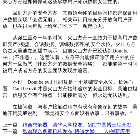
关心方舟是如何保证这些承载用户知识数据安全性的。
回到方舟的安全方案，其自始至终的目标同样都是保证用
户数据实现「会话无痕」。相关审计日志充分开放向用户开
放，也在很大程度上给客户吃下了一颗定心丸。
从诞生至今一年多时间，火山方舟一直致力于提高用户数
据资产(模型、会话数据、训练数据等)的安全水位。火山方舟
负责人吴迪在直播中表示，目前火山方舟已经达到Dont be
evil（不作恶）。这意味着，方舟平台能保证除了用户外的任
何方一旦做恶（违反方舟的数据安全策略），都能够第一时间
被用户或者方舟的安全团队发现并追责。
不过，Dont be evil 只能算是一个基础安全水位。长远而
看，Cant be evil 才是火山方舟始终追求的安全目标。吴迪也坦
言，信息安全有个特点，只能接近满分，但永远无法达到。
在被问道，与客户接触过程中有没有印象深刻的故事，吴
迪开玩笑般说到：“我觉得安全方面没有故事，只有事故。”
上一篇：
结合求解器，清华大学校友、MIT中国博士生开发
下一篇：
智谱联合多家机构发布“悟道之巅——AI创新应用