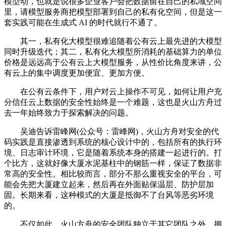
模型动，也就是说很多企业客户会把数据留在自己的私域空间
里，请模型服务商把模型部署到自己的私有化空间，但是这一
套实践可能在生成式 AI 的时代就行不通了。
其一，私有化大模型很难追随着公有云上最先进的大模型
同时升级迭代；其二，私有化大模型所消耗的基础算力的单位
价格是远远高于公有云上大模型服务，从性价比角度来讲，公
有云上的集中调度更加便宜、更加方便。
在公有云条件下，用户对云上操作不可见，如何让用户充
分信任云上数据的安全性始终是一个难题，这也是火山方舟过
去一年始终致力于探索解决的问题。
吴迪告诉雷峰网(公众号：雷峰网)，火山方舟对安全的代
码实践是直接渗透到系统的核心设计中的，包括所有的执行环
境、日志审计环境，它是随着系统本身的搭建一起进行的。打
个比方，这就好像大厦水泥基柱中的钢筋一样，保证了数据非
常高的安全性。相比较而言，部分不那么重视安全的平台，可
能会先把大厦建立起来，然后再在外面贴保温层、防护层加
固。长期来看，这种模式的大厦是抵御不了台风等恶劣环境
的。
不仅如此，火山方舟的安全团队独立于其它团队之外，拥