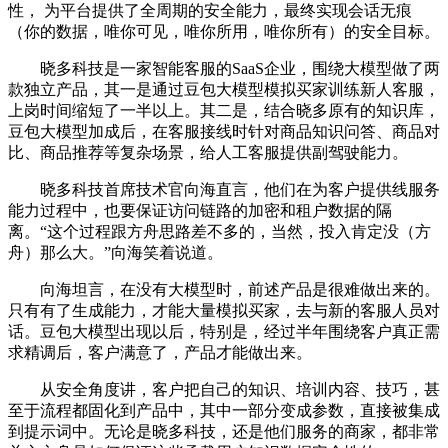
性， 为平台提供了全周期的安全能力，最终实现会话无痕
（你的数据，唯你可见，唯你所用，唯你所有）的安全目标。
晓多科技是一家智能客服的SaaS企业，围绕大模型做了两
款独立产品，其一是通过豆包大模型模拟买家训练新人客服，
上岗时间缩短了一半以上。其二是，结合晓多原有的知识库，
豆包大模型加成后，在客服接线时针对商品知识问答、商品对
比、商品推荐等复杂场景，给人工客服提供副驾驶能力。
晓多科技首席技术官向海直言，他们在为客户提供线服务
能力过程中，也要保证访问链路的加密和租户数据的隔
离。“这个过程跟方舟思路差不多的，当然，投入肯定没（方
舟）那么大。”向海笑着说道。
向海坦言，在没有大模型时，前述产品是很难做出来的。
只有有了生成能力，才能大量模拟买家，去与新的客服人员对
话。豆包大模型出现以后，特别是，经过半年围绕客户真正需
求精调后，客户满意了，产品才能做出来。
从安全角度讲，客户把自己的知识、培训内容、技巧，甚
至于流程都固化到产品中，其中一部分变成参数，直接被集成
到提示词中。无论是晓多科技，还是他们服务的商家，都非常