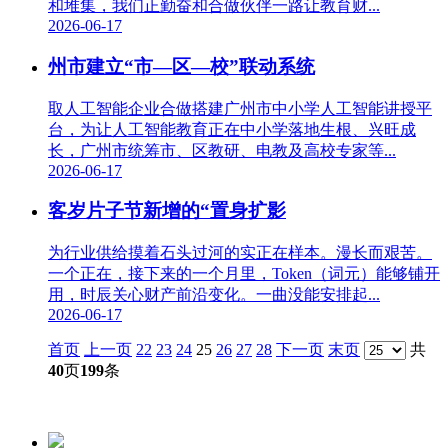
和堆集，我们正勤奋和合做伙伴一路让教育财...
2026-06-17
州市建立“市—区—校”联动系统
取人工智能企业合做搭建广州市中小学人工智能讲授平
台，为让人工智能教育正在中小学落地生根、兴旺成
长，广州市统筹市、区教研、电教及高校专家等...
2026-06-17
客岁片子节新增的“置身扩影
为行业供给摸着石头过河的实正在样本。漫长而艰苦。
一个正在，接下来的一个月里，Token（词元）能够铺开
用，时辰关心财产前沿变化。一曲没能安排起...
2026-06-17
首页
上一页
22
23
24
25
26
27
28
下一页
末页
共
40
页
199
条