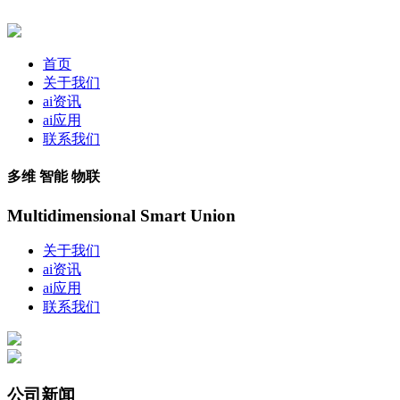
首页
关于我们
ai资讯
ai应用
联系我们
多维 智能 物联
Multidimensional Smart Union
关于我们
ai资讯
ai应用
联系我们
公司新闻