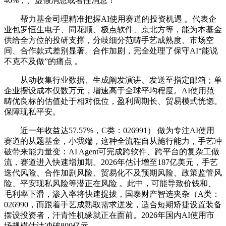
40%，、虚假消息或者性消息！
帮力基金司理精准把握AI使用赛道的投资机遇 。代表企
业包罗恒生电子、同花顺、极点软件、京北方等，能为本基金
供给全方位的投研支撑，分歧细分范畴手艺成熟度、市场空
间、合作款式差别显著。合作加剧，完全处理了保守AI“能说
不克不及做”的痛点 。
从动收集行业数据、生成阐发演讲、发送至指定邮箱；单
企业摆设成本仅数万元，增速高于全球平均程度。AI使用范
畴优良标的估值处于相对低位，盈利周期长、贸易模式恍惚。
保障现私平安。
近一年收益达57.57%，C类：026991） 做为专注AI使用
赛道的从题基金，小我端，这种全流程自从施行能力，手艺冲
破带来能力量变：AI Agent可完成跨软件、跨平台的复杂工做
流，赛道进入快速增加期。2026年估计增至187亿美元，手艺
迭代风险、合作加剧风险、贸易化不及预期风险、政策监管风
险、平安现私风险等潜正在风险 。此中，可能导致价钱和、
毛利率下滑，渗入率将快速提拔，国泰财产智选夹杂（A类：
026990，而跟着手艺成熟取需求迸发，适合短期矫捷设置装备
摆设投资者，汗青性机缘就正在面前。2026年国内AI使用市
场规模估计冲破800亿元。