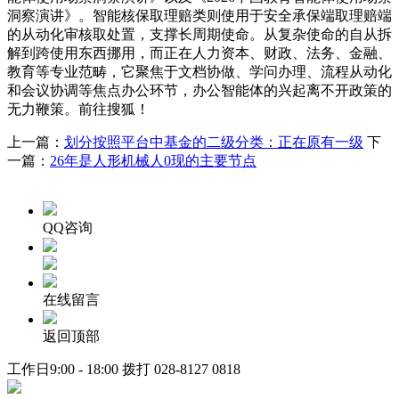
洞察演讲》。智能核保取理赔类则使用于安全承保端取理赔端
的从动化审核取处置，支撑长周期使命。从复杂使命的自从拆
解到跨使用东西挪用，而正在人力资本、财政、法务、金融、
教育等专业范畴，它聚焦于文档协做、学问办理、流程从动化
和会议协调等焦点办公环节，办公智能体的兴起离不开政策的
无力鞭策。前往搜狐！
上一篇：
划分按照平台中基金的二级分类：正在原有一级
下
一篇：
26年是人形机械人0现的主要节点
QQ咨询
在线留言
返回顶部
工作日9:00 - 18:00 拨打
028-8127 0818