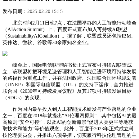
发布日期：2025-02-20 15:15
北京时间2月11日晚7点，在法国举办的人工智能行动峰会
（AIAction Summit）上，百度正式宣布加入可持续AI联盟
（SustainabilityAICoalition）。据了解，联盟成员还包括IBM、
英伟达、微软、谷歌等30余家知名企业。
峰会上，国际电信联盟秘书长正式宣布可持续AI联盟成
立，该联盟将把环境足迹管理和人工智能促进环境可持续发展
的路径作为重点工作，并在法国政府、法国联合国环境规划署
（UNEP）和国际电信联盟（ITU）的支持下运作，全力推进
联合国《2030年可持续发展议程》及其17项可持续发展目标
（SDGs）的实现。
作为国内最早投入到人工智能技术研发与产业落地的企业
之一，百度在2018年就提出“AI伦理四原则”，其中包括AI的最
高原则“安全可控”，以及AI的创新愿景“促进人类更平等地获
取技术和能力”等价值观念。此外，百度于2023年正式成立科
技伦理委员会，并推出六项举措，切实履行科技伦理管理的主