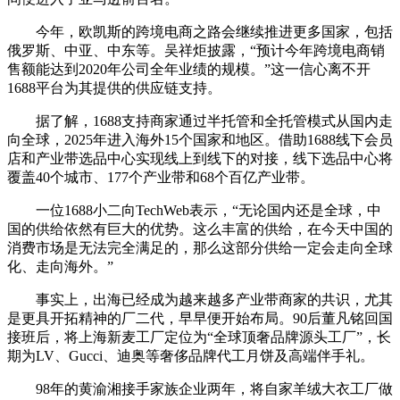
今年，欧凯斯的跨境电商之路会继续推进更多国家，包括
俄罗斯、中亚、中东等。吴祥炬披露，“预计今年跨境电商销
售额能达到2020年公司全年业绩的规模。”这一信心离不开
1688平台为其提供的供应链支持。
据了解，1688支持商家通过半托管和全托管模式从国内走
向全球，2025年进入海外15个国家和地区。借助1688线下会员
店和产业带选品中心实现线上到线下的对接，线下选品中心将
覆盖40个城市、177个产业带和68个百亿产业带。
一位1688小二向TechWeb表示，“无论国内还是全球，中
国的供给依然有巨大的优势。这么丰富的供给，在今天中国的
消费市场是无法完全满足的，那么这部分供给一定会走向全球
化、走向海外。”
事实上，出海已经成为越来越多产业带商家的共识，尤其
是更具开拓精神的厂二代，早早便开始布局。90后董凡铭回国
接班后，将上海新麦工厂定位为“全球顶奢品牌源头工厂”，长
期为LV、Gucci、迪奥等奢侈品牌代工月饼及高端伴手礼。
98年的黄渝湘接手家族企业两年，将自家羊绒大衣工厂做