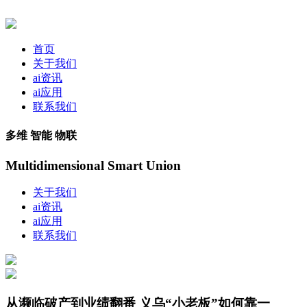
首页
关于我们
ai资讯
ai应用
联系我们
多维 智能 物联
Multidimensional Smart Union
关于我们
ai资讯
ai应用
联系我们
从濒临破产到业绩翻番 义乌“小老板”如何靠一