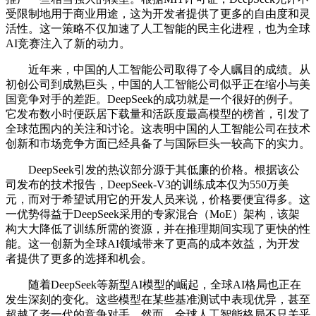
受限制地用于商业用途，这为开发者提供了更多的自由度和灵
活性。这一策略不仅加速了人工智能的民主化进程，也为全球
AI竞赛注入了新的动力。
近年来，中国的人工智能公司取得了令人瞩目的成绩。从
初创公司到成熟巨头，中国的人工智能公司似乎正在缩小与美
国竞争对手的差距。DeepSeek的成功就是一个很好的例子。
它发布数小时便跃居下载量和活跃度最高模型的榜首，引发了
全球范围内的关注和讨论。这表明中国的人工智能公司在技术
创新和市场竞争方面已经具备了与国际巨头一较高下的实力。
DeepSeek引发的热议部分源于其低廉的价格。根据该公
司发布的技术报告，DeepSeek-V3的训练成本仅为550万美
元，而对于希望试用它的开发人员来说，价格要便宜得多。这
一优势得益于DeepSeek采用的专家混合（MoE）架构，该架
构大大降低了训练所需的资源，并在推理期间实现了更快的性
能。这一创新为全球AI领域带来了更高的成本效益，为开发
者提供了更多的选择和机会。
随着DeepSeek等新型AI模型的崛起，全球AI格局也正在
发生深刻的变化。这些模型在某些基准测试中表现优异，甚至
超越了老一代的竞争对手。然而，全球人工智能格局不只关乎