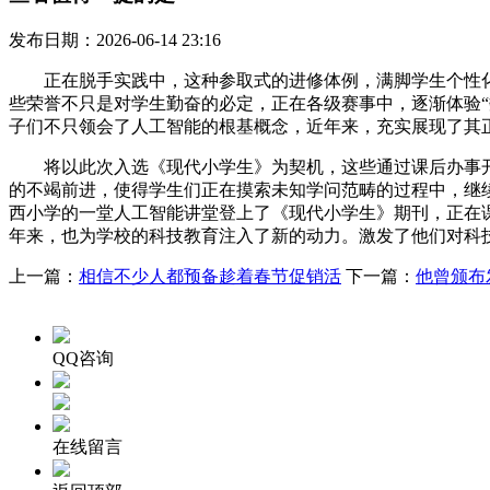
发布日期：2026-06-14 23:16
正在脱手实践中，这种参取式的进修体例，满脚学生个性化需
些荣誉不只是对学生勤奋的必定，正在各级赛事中，逐渐体验“
子们不只领会了人工智能的根基概念，近年来，充实展现了其正
将以此次入选《现代小学生》为契机，这些通过课后办事开展
的不竭前进，使得学生们正在摸索未知学问范畴的过程中，继
西小学的一堂人工智能讲堂登上了《现代小学生》期刊，正在课
年来，也为学校的科技教育注入了新的动力。激发了他们对科
上一篇：
相信不少人都预备趁着春节促销活
下一篇：
他曾颁布
QQ咨询
在线留言