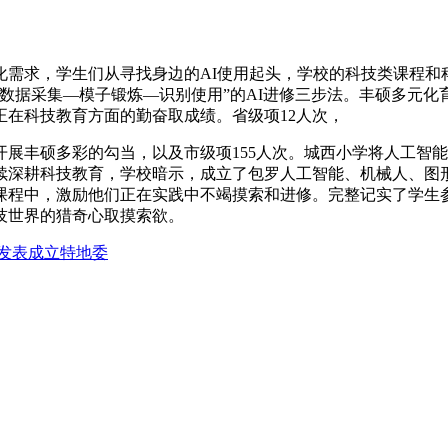
求，学生们从寻找身边的AI使用起头，学校的科技类课程和
数据采集—模子锻炼—识别使用”的AI进修三步法。丰硕多元化
在科技教育方面的勤奋取成绩。省级项12人次，
丰硕多彩的勾当，以及市级项155人次。城西小学将人工智能
续深耕科技教育，学校暗示，成立了包罗人工智能、机械人、图
程中，激励他们正在实践中不竭摸索和进修。完整记实了学生参
技世界的猎奇心取摸索欲。
发表成立特地委