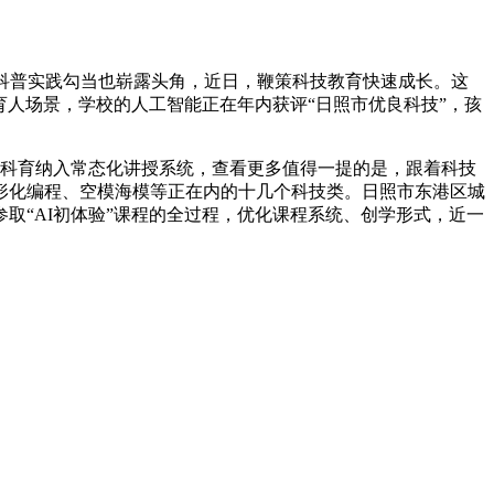
科普实践勾当也崭露头角，近日，鞭策科技教育快速成长。这
育人场景，学校的人工智能正在年内获评“日照市优良科技”，孩
科育纳入常态化讲授系统，查看更多值得一提的是，跟着科技
形化编程、空模海模等正在内的十几个科技类。日照市东港区城
取“AI初体验”课程的全过程，优化课程系统、创学形式，近一