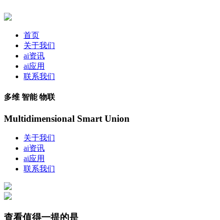
首页
关于我们
ai资讯
ai应用
联系我们
多维 智能 物联
Multidimensional Smart Union
关于我们
ai资讯
ai应用
联系我们
查看值得一提的是