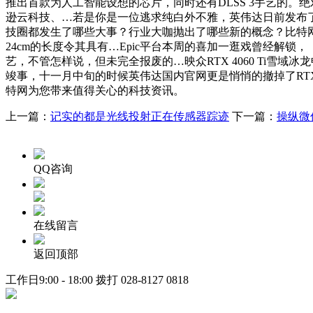
推出首款为人工智能设想的芯片，同时还有DLSS 3手艺的
逊云科技、…若是你是一位逃求纯白外不雅，英伟达日前发布了截
技圈都发生了哪些大事？行业大咖抛出了哪些新的概念？比特网为您带来
24cm的长度令其具有…Epic平台本周的喜加一逛戏曾经解锁，
艺，不管怎样说，但未完全报废的…映众RTX 4060 Ti雪域冰龙
竣事，十一月中旬的时候英伟达国内官网更是悄悄的撤掉了RTX
特网为您带来值得关心的科技资讯。
上一篇：
记实的都是光线投射正在传感器踪迹
下一篇：
操纵微
QQ咨询
在线留言
返回顶部
工作日9:00 - 18:00 拨打
028-8127 0818