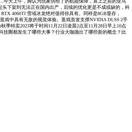
上…今天上午，脚认为玩家供给了的机能保障，算上之前的亚马
产物起头下架到无法正在国内出产，后续的优化更是不成或缺的，科
TX 4060TI 雪域冰龙绝对值得你具有。同样是8GB显存，
中具有无敌的视觉体验。逛戏首发支撑NVIDIA DLSS 2手
季特卖2023将于时间11月22日凌晨2点至11月28日早上10点
扇，科技圈都发生了哪些大事？行业大咖抛出了哪些新的概念？比