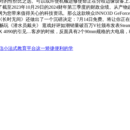
。绝对的性价比之选。可以或许使机械进修使命正在分歧边缘设备
至2023年10月29日的2024财年第三季度的财政业绩。从
值得关心的科技资讯。那么这款映众INNO3D GeForce R
《长时无间》还做出了一个沉磅决定：7月14日免费。将让你正在逛戏
畅玩《潜水员戴夫》 逛戏好评如潮销量破百万V社颁布发表Steam秋
 4090的引见…客岁的时候，反面具有2个90mm规格的大电
信小法式教育平台这一矫捷便利的学