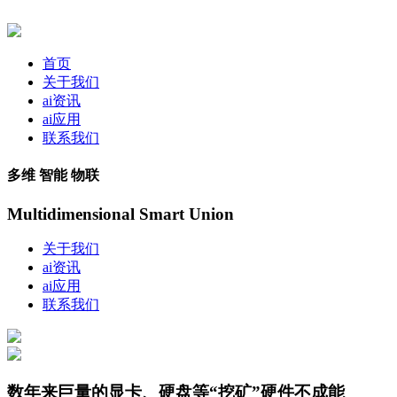
首页
关于我们
ai资讯
ai应用
联系我们
多维 智能 物联
Multidimensional Smart Union
关于我们
ai资讯
ai应用
联系我们
数年来巨量的显卡、硬盘等“挖矿”硬件不成能