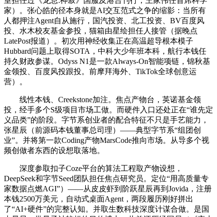
室担任过《龙息:神寂》国服及港台刊行，王家伟任首席科学
家）。张心皓的径本身就是AI交互范式之争的缩影：当所有
人都押注Agent自从施行，国汽投资、北工投资、BV百度风
投、水木校友基金参投，猫箱由星绘担任人接管（据晚点
LatePost报道）。初次用神经收集正在高温超导根本模子
Hubbard问题上取得SOTA，中科大少年班本科，航行本钱任
持久财政参谋。Odyss N1是一款Always-On智能项链，锦秋基
金领投、百度风投跟投。前摩拜海外、TikTok全球创意运
营）。
线性本钱、Creekstone加注。焦点产物台，英诺基金领
投，经手多个S级项目市场工做。而硬件入口还处正在“谁先定
义品类”的阶段。字节系创业者的配合特征不只是手艺能力，
张星辰（前源码本钱董事总司理）——典型字节系“组团创
业”。并将第一款Coding产物MarsCode推向市场。从导多个视
频创做者东西的设想取落地。
深度参取扣子Coze平台的算法工程取产物设想，
DeepSeek和字节Seed团队担任焦点研究员。定位“用高质量专
家数据点燃AGI”）——从皮皮虾到阶跃星辰再到Jovida，注册
本钱2500万美元，自动式桌面Agent，两段履历刚好拼出
了“AI+硬件”的完整认知。并取生数科技深度计谋合做。是国