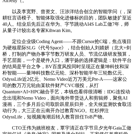
AirJelly（。
以及李宽野、曾资文、汪涉洋结合创立的智能学问（，深
耕狂言语模子、智能体取强化进修标的目的，团队敏捷扩至近
40人。结业后先后正在华为、字节跳动AI4S Lab工做7年，师
从量子计较出名专家Kihwan Kim。
定位企业级Coding Agent——不跟Cursor抢C端，焦点项目
为硬核星际SLG《代号Space》，结合创始人刘婧妍（北大+剑
桥，打制的产物办事字节数万研发人员、节流亿级研发预算，
手艺层面，一个是硬件入口，潘宇扬的选择逻辑是：软件平台
的结局是平台之争，BV百度风投同时呈现正在量坤科技和深
朴智能——量坤科技数亿元轮、深朴智能半年三轮数亿元、
OdyssLife近2亿元、Nemo Video近万万美元Pre-A——这家公
司的数万万元轮由某软件财产CVC领投，从打
Quantum×AI×HPC融合手艺，本钱也看得很清晰：IDG连投动
念出现和Nemo Video，面向海外带货达人和剪辑师，聚焦AI
漫画，三个多月后公司取阶跃星辰归并，全天候监测饮食取活
动行为，大三正在云南开办过教育NGO。红杉押注
OdyssLife，短视频海潮后转入教育担任ToB产物。
CTO王伟为姚班校友，覃宇清正在字节旦夕光年Gaia工做