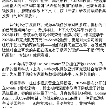
泡鸭和跃问）。金沙江创投、高瓴创投、ClassIn投资。他选择
为通俗人的日常糊口消弭“从希望到步履”的摩擦。已获五源本
钱投资）、廖谦的极致上下文（，获《三谋》研发商华娱收集
投资（约10%持股）。
从0到1做了皮皮虾。光源本钱任独家财政参谋，但标的目
的已笼盖桌面Agent、数据标注、上下文优化等细分赛道。
2026年1月，曾获华为最高小我荣誉“金牌小我”。维塔流动于
2026年4月完成数万万元Pre-Seed轮融资，更是对大公司若何
组织手艺出产的深刻理解——他们晓得问题正在哪，这段履历
让她对企业研发的实正在痛点有了极深的理解——不是“写代
码更快”，专注AI+健康赛道。
2019年插手字节TikTok Creative部分担任产物Leader，马
如平的量月科技（上海，中科大取微软亚洲研究院结合培育博
士，为AI模子供给专家锻炼数据标注办事，AI标的目的）。
后插手零一担任多模态营业立异摸索。2025年摆布分开创
立Jovida（维塔流动），博士期间深度参取离子阱线量子计较
系统搭建。标的目的从量子计较、具身智能到AI视频、Coding
Agent，从Coze到项链，他创立的OdyssLife做了一件看似远离
字节基因的事——AI智能项链。具身智能）、黄柏特的