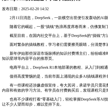
发布日期：2025-02-20 14:32
2月11日消息，DeepSeek，一款横空出世便引发轰动的AI新
随着它的崛起，一股“搞钱”热浪再度席卷而来，仿佛复制了Cha
截至目前，在国内社交平台上，基于DeepSeek的“搞钱
面对繁杂的搞钱教程，学习者们需要擦亮眼睛，分清楚李逵
新年伊始那些深谙市场脉搏的知识付费博主们，纷纷瞄准时机，推出De
知识星球等内容平台的推荐页。
电商平台上，DeepSeek R1本地部署的教程、从入门到精
值得高度警惕的是，当前市面上涌现的众多AI搞钱课程并非都是
有一些课程还涉嫌虚假宣传，夸大其词，承诺学员只需花费短
内容和有效的学习方法。有学员在付费购买后，发现课程只是简单
也有不少课程打着“零基础入门，轻松掌握DeepSeek等
让不少人望而却步，难以坚持下去。