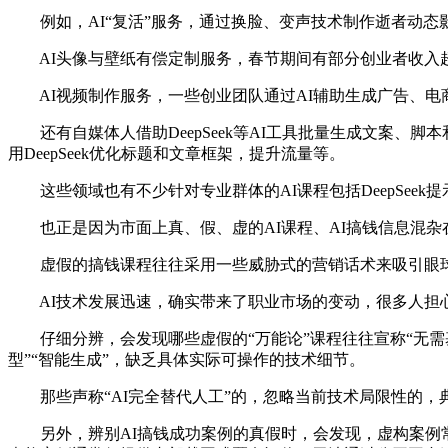
例如，AI“复活”服务，通过换脸、变声技术制作逝者动态影像，
AI头像与壁纸有偿定制服务，春节期间有部分创业者收入超1
AI视频制作服务，一些创业团队通过AI辅助生成广告、电
还有自媒体人借助DeepSeek等AI工具批量生成文案、
用DeepSeek优化标题和文章框架，提升流量等。
这些领域也有不少针对专业群体的AI课程包括DeepSee
也正是因为市面上真、假、虚的AI课程、AI搞钱信息混杂
虚假的搞钱课程往往采用一些威胁式的营销话术来吸引眼球或者增
AI技术发展迅速，确实带来了职业市场的变动，很多人担心
仔细分辨，会发现哪些虚假的“万能论”课程往往宣称“无需基
型”“智能生成”，缺乏具体实际可操作的技术细节。
那些声称“AI完全替代人工”的，忽略当前技术局限性的，典
另外，辨别AI搞钱成功案例的真假时，会发现，虚构案例常描