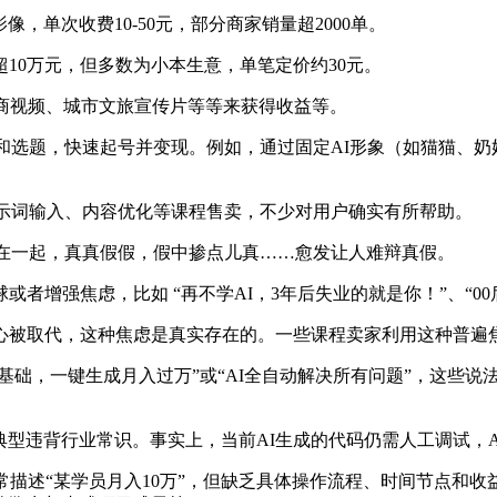
单次收费10-50元，部分商家销量超2000单。
0万元，但多数为小本生意，单笔定价约30元。
商视频、城市文旅宣传片等等来获得收益等。
脚本和选题，快速起号并变现。例如，通过固定AI形象（如猫猫、
k提示词输入、内容优化等课程售卖，不少对用户确实有所帮助。
在一起，真真假假，假中掺点儿真……愈发让人难辩真假。
强焦虑，比如 “再不学AI，3年后失业的就是你！”、“00后
被取代，这种焦虑是真实存在的。一些课程卖家利用这种普遍
础，一键生成月入过万”或“AI全自动解决所有问题”，这些说
型违背行业常识。事实上，当前AI生成的代码仍需人工调试，
述“某学员月入10万”，但缺乏具体操作流程、时间节点和收