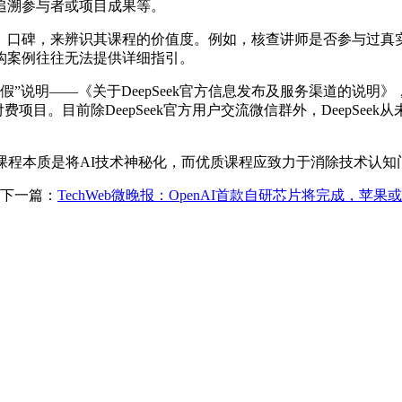
追溯参与者或项目成果等。
碑，来辨识其课程的价值度。例如，核查讲师是否参与过真实
构案例往往无法提供详细指引。
假”说明——《关于DeepSeek官方信息发布及服务渠道的说明》
费项目。目前除DeepSeek官方用户交流微信群外，DeepSee
程本质是将AI技术神秘化，而优质课程应致力于消除技术认知
下一篇：
TechWeb微晚报：OpenAI首款自研芯片将完成，苹果或