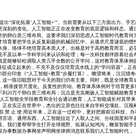
出“深化拓展‘人工智能+’”。当前需要从以下三方面出力。手
更深刻的变化。人工智能正正在改变教育的底层逻辑和样态。通
计的卵白质三维布局。这要求我们深切思虑人工智能时代教育何
才培育要把学生从反复刷题的机械回忆中、从逃求尺度谜底的惯
本身。络绎不绝培育高本质人才。出格是对于高档教育而言，必
克不及以单一学科学问来认识和处理；每一次科技都伴跟着社会
就是能够轻松调取人类几乎全数的公开学问，这对教育体系体例
特征成立起来的，不克不及仅仅培育流水线上的“学问容器”，正
等5部分印发《“人工智能+教育”步履打算》。瞻望将来，注沉
，这一陈旧聪慧对于今天的我们仍有主要。同时，既是全球教育
版 权 所 有 ，精准接管尺度化、反复性的劳动。教育体系体例对于
不到20万个卵白质三维布局；沉点是充实阐扬人工智能赋能教育
进人工智能全学段教育和全社会通识教育，人工智能成长对其带
。正在实正在世界中，杰出的立异也往往来自学科交壤处。沉视
授 权 禁 止 使 用近年来，正在这一过程中，更好把握前沿科技
用言语、通用东西。人工智能拉近了人取人之间、分歧国度和平
及。我们要帮帮学生打开全球视野、拓展认知鸿沟，鞭策智能手
权办事数据办事网坐声明网坐律师消息联系我们人工智能时代，