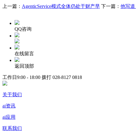
上一篇：
AgenticService模式全体仍处于财产早
下一篇：
他写道
QQ咨询
在线留言
返回顶部
工作日9:00 - 18:00 拨打
028-8127 0818
关于我们
ai资讯
ai应用
联系我们