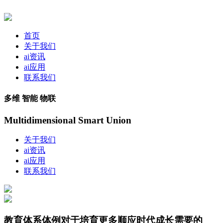
首页
关于我们
ai资讯
ai应用
联系我们
多维 智能 物联
Multidimensional Smart Union
关于我们
ai资讯
ai应用
联系我们
教育体系体例对于培育更多顺应时代成长需要的