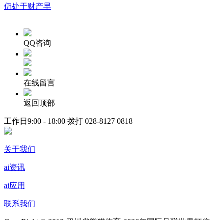
仍处于财产早
QQ咨询
在线留言
返回顶部
工作日9:00 - 18:00 拨打
028-8127 0818
关于我们
ai资讯
ai应用
联系我们