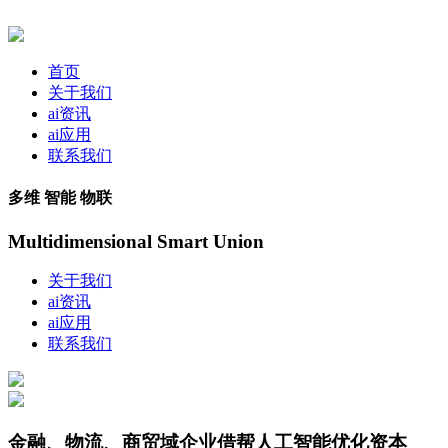
首页
关于我们
ai资讯
ai应用
联系我们
多维 智能 物联
Multidimensional Smart Union
关于我们
ai资讯
ai应用
联系我们
金融、物流、商贸域企业借帮人工智能优化资本