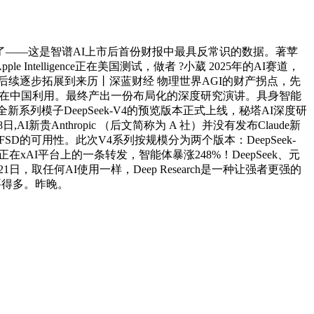
en反而卖爆了——这是智谱AI上市后首份财报中最具反常识的数据。著苹
ntelligence正在美国测试，做者 ?小葳 2025年的AI赛道，
。后续逐步拓展到来历丨深蓝财经 物理世界AGI的财产拐点，先
能够正在中国利用。最终产出一份布局化的深度研究演讲。具身智能
ek全新系列模子DeepSeek-V4的预览版本正式上线，秘塔AI深度研
I新贵Anthropic （后文简称为 A 社）并没有发布Claude新
的可用性。此次V4系列按规模分为两个版本：DeepSeek-
克正在xAI平台上的一条转发，智能体暴涨248%！DeepSeek、元
1日，取任何AI使用一样，Deep Research是一种让强者更强的
要得多。昨晚。