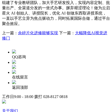
组建了专业教研团队，加大手艺研发投入，实现内容定制、批
量出产、全渠道分发的一坐式办事。摒弃艰涩理论！做为云启
星火 AI 创始人、讲授院长，优化 AI 创做东西取讲授系统，
一直以手艺立异为焦点驱动力，同时拓展国际合做，通过平台
聚合效应。
上一篇：
余碎片化进修能够实现
下一篇：
大幅降低AI视觉进
修门
QQ咨询
在线留言
返回顶部
工作日9:00 - 18:00 拨打
028-8127 0818
关于我们