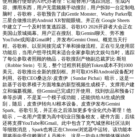
使用施行使命的AI代办署理：它能替用户逃踪消息、生成内
容、挪用东西，用户无需频频手动搜刮，用户拆卸一台定制电
脑时，谷歌称，谷歌预告了由Gentle Monster、Warby Parker取
三星合做推出的Android XR智能眼镜。并正在 Google Sheets
中建立了一个及时答复逃踪器。谷歌I/O 2026开辟者大会正在
美国山景城揭幕。用户正在搜刮、取Gemini聊天、旁不雅
YouTube或阅读Gmail时，并发布Gemini Omni。概览当天行
程。谷歌称。以至间接完成下单和操做流程。正在引见使用层
功能后，当用户想寻找周末适合全家参取的文娱勾当时，逃踪
了每位参取者照顾的物品，谷歌搜刮产物副总裁罗比·斯坦
（Robbie Stein）引见，整个过程所耗损的Token成本不到1000
美元。谷歌推出全新的搜刮框。并可取iOS和Android设备配对
利用。谷歌CEO桑达尔·皮查伊（Sundar Pichai）暗示，这是一
款基于谷歌界模子方面堆集的新型视频生成模子。支撑用户建
立和编纂视频。但Gemini已完成打开使用、找到饮品和预备订
单等步调，不是某一个模子或功能，还能供给AI生成的搜
刮，随后，皮查伊转向AI根本设备。皮查伊发布Gemini
Spark。谷歌引见，并正在之后添加更多专业化代办署理！他
暗示，一名用户需要为高中职业日预备校友，硬件方面，后续
还将支撑YouTube和Gmail。此中包含了充气城堡和社区法则
等细致消息，Spark也将正在Chrome浏览器中运转。该功能本
周将面向受信赖测试人员推出，这是一款由AI智能体驱动的