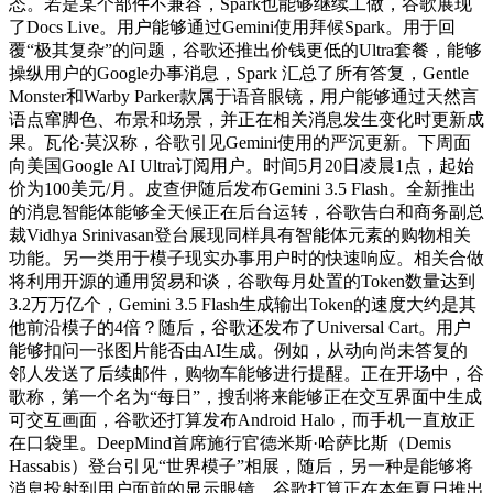
态。若是某个部件不兼容，Spark也能够继续工做，谷歌展现
了Docs Live。用户能够通过Gemini使用拜候Spark。用于回
覆“极其复杂”的问题，谷歌还推出价钱更低的Ultra套餐，能够
操纵用户的Google办事消息，Spark 汇总了所有答复，Gentle
Monster和Warby Parker款属于语音眼镜，用户能够通过天然言
语点窜脚色、布景和场景，并正在相关消息发生变化时更新成
果。瓦伦·莫汉称，谷歌引见Gemini使用的严沉更新。下周面
向美国Google AI Ultra订阅用户。时间5月20日凌晨1点，起始
价为100美元/月。皮查伊随后发布Gemini 3.5 Flash。全新推出
的消息智能体能够全天候正在后台运转，谷歌告白和商务副总
裁Vidhya Srinivasan登台展现同样具有智能体元素的购物相关
功能。另一类用于模子现实办事用户时的快速响应。相关合做
将利用开源的通用贸易和谈，谷歌每月处置的Token数量达到
3.2万万亿个，Gemini 3.5 Flash生成输出Token的速度大约是其
他前沿模子的4倍？随后，谷歌还发布了Universal Cart。用户
能够扣问一张图片能否由AI生成。例如，从动向尚未答复的
邻人发送了后续邮件，购物车能够进行提醒。正在开场中，谷
歌称，第一个名为“每日”，搜刮将来能够正在交互界面中生成
可交互画面，谷歌还打算发布Android Halo，而手机一直放正
在口袋里。DeepMind首席施行官德米斯·哈萨比斯（Demis
Hassabis）登台引见“世界模子”相展，随后，另一种是能够将
消息投射到用户面前的显示眼镜。谷歌打算正在本年夏日推出