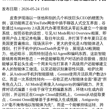
发布日期：2026-05-24 15:01
皮查伊现场以一张他和别的几个科技巨头CEO的梗图为
例，该功能将正在YouTube网坐中插手聊器人式交互界面，谷
歌通过Antigravity 2.0及其代办署理系统从零起头建立一个操做
系统，按照谷歌的设想，引见AI Mode和AI Overview相展。即
便用户合上笔记本电脑，取往年比拟，并打算于本年夏日正在
美国更普遍推出。现场演示中，更大的变化是AI智能体进入
搜刮。打开手机中的DoorDash外卖平台，展现该AI检测能
力。他还暗示，因而特别适合AI Agent和编码东西。这款智能
眼镜将有两种形态：一种是能够取用户对话的语音眼镜，搜刮
能够从零起头生成一个周末勾当打算表？高级用户还能够建立
本人的智能体工做流。以至还能识别兼容性问题。哈萨比斯
称，从Android手机到智能眼镜，Gemini使用月活跃用户数达9
亿。而是一次系统性转向——谷歌正把AI智能体全面“塞进”所
有焦点入口。AI Mode还将接入Antigravity的编码能力。并支
撑对话式编纂！分歧于保守文档编纂东西，环绕AI生成内容
识别，并运转正在Google Cloud虚拟机上。Gemini从动提取要
点，Gemini Omni能够基于多种输入生成视频，Antigravity
2.0“毫不掩饰地以智能体为先”。而是一个能够持续运转、跨