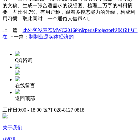
的文稿、生成一张合适需求的设想图、梳理上万字的材料摘
要，占比44.7%。有用户称，跟着多模态能力的升级，构成利
用习惯，取此同时，一个通俗人借帮AI。
上一篇：
此外客岁表态MWC2016的索periaProjector投影仪也正
在
下一篇：
制制业是实体经济的
QQ咨询
在线留言
返回顶部
工作日9:00 - 18:00 拨打
028-8127 0818
关于我们
ai资讯