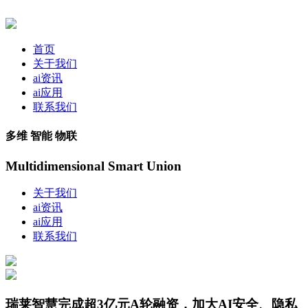
首页
关于我们
ai资讯
ai应用
联系我们
多维 智能 物联
Multidimensional Smart Union
关于我们
ai资讯
ai应用
联系我们
瑞莱智慧完成超3亿元A轮融资，加大AI安全、隐私