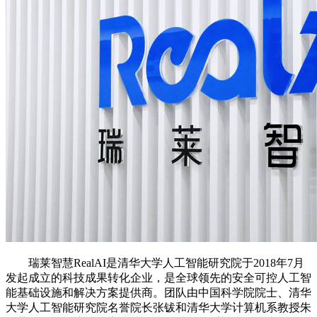
瑞莱智慧RealAI是清华大学人工智能研究院于2018年7月
发起成立的科技成果转化企业，是全球领先的安全可控人工智
能基础设施和解决方案提供商。团队由中国科学院院士、清华
大学人工智能研究院名誉院长张钹和清华大学计算机系教授朱