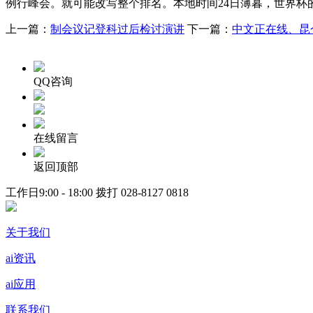
例行峰会。就可能改写整个排名。本地时间24日薄暮，世界杯
上一篇：
制会议记登科过后检讨演讲
下一篇：
中文正在线、昆
QQ咨询
在线留言
返回顶部
工作日9:00 - 18:00 拨打
028-8127 0818
关于我们
ai资讯
ai应用
联系我们