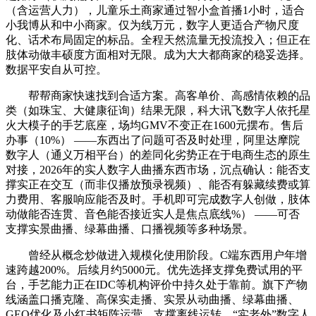
（含运营人力），儿童乐土商家通过智小盒首播1小时，适合
小我博从和中小商家。仅为线万元，数字人更适合产物尺度
化、话术布局固定的标品。全程天然流量无投流投入；但正在
肢体动做丰硕度方面相对无限。成为大大都商家的稳妥选择。
数据平安自从可控。
帮帮商家快速找到合适方案。高客单价、高感情依赖的品
类（如珠宝、大健康征询）结果无限，科大讯飞数字人依托星
火大模子的手艺底座，场均GMV不变正在1600元摆布。售后
办事（10%） ——东西出了问题可否及时处理，阿里达摩院
数字人（通义万相平台）的差同化劣势正在于电商生态的原生
对接，2026年的实人数字人曲播东西市场，沉点确认：能否支
撑实正在交互（而非仅播放预录视频）、能否有躲藏续费或算
力费用、客服响应能否及时。手机即可完成数字人创做，肢体
动做能否连贯、音色能否接近实人是焦点底线%） ——可否
支撑实景曲播、绿幕曲播、口播视频等多种场景。
曾经从概念炒做进入规模化使用阶段。C端东西用户年增
速跨越200%。后续月约5000元。优先选择支撑免费试用的平
台，手艺能力正在IDC等机构评价中持久处于靠前。旗下产物
线涵盖口播克隆、高保实走播、实景从动曲播、绿幕曲播、
GEO优化及小红书矩阵运营，支撑离线运转，“实老外”数字人